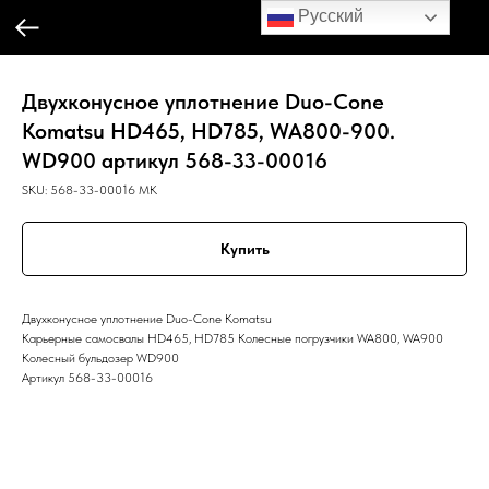
Русский
Двухконусное уплотнение Duo-Cone
Komatsu HD465, HD785, WA800-900.
WD900 артикул 568-33-00016
SKU:
568-33-00016 MK
Купить
Двухконусное уплотнение Duo-Cone Komatsu
Карьерные самосвалы HD465, HD785 Колесные погрузчики WA800, WA900
Колесный бульдозер WD900
Артикул 568-33-00016