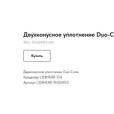
Назад
Двухконусное уплотнение Duo-C
SKU:
761024103 MK
Купить
Двухконусное уплотнение Duo-Cone
Бульдозер LIEBHERR 754
Артикул LIEBHERR 761024103