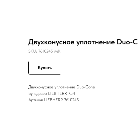
Назад
Двухконусное уплотнение Duo-C
SKU:
7610245 MK
Купить
Двухконусное уплотнение Duo-Cone
Бульдозер LIEBHERR 754
Артикул LIEBHERR 7610245