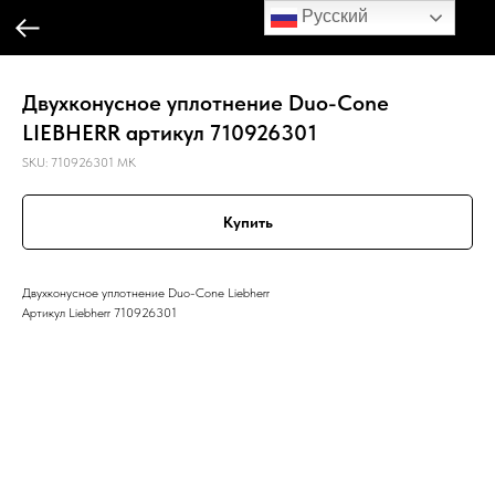
Русский
Двухконусное уплотнение Duo-Cone
LIEBHERR артикул 710926301
SKU:
710926301 MK
Купить
Двухконусное уплотнение Duo-Cone Liebherr
Артикул Liebherr 710926301