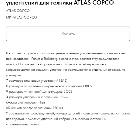
уплотнений для техники ATLAS COPCO
ATLAS COPCO
MK-ATLAS-COPCO
Купить
В комплект входят часто используемые размеры уплотнительных колец мировых
производителей Parker и Trelleborg, в количестве, соответствующем частоте
износа. Поставляется в прочном пластиковом контейнере, плотно
закрывающемся на защелки, уплотнения размещаются в отдельных отсеках, по
размерам.
7 размеров фланцевых уплотнений (SAE)
8 размеров уплотнений американского стандарта ORFS
9 размеров уплотнений для штуцеров BOSS
4 размера уплотнений с сечением 1,5мм
смазка силиконовая - 1шт
общее количество уплотнений 770 шт.
* Все названия производителей, номера деталей и описания используются только
для справки. Комплект уплотнений собран из высококачественных
уплотнительных колец.