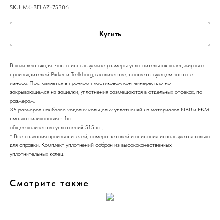
SKU:
MK-BELAZ-75306
Купить
В комплект входят часто используемые размеры уплотнительных колец мировых
производителей Parker и Trelleborg, в количестве, соответствующем частоте
износа. Поставляется в прочном пластиковом контейнере, плотно
закрывающемся на защелки, уплотнения размещаются в отдельных отсеках, по
размерам.
35 размеров наиболее ходовых кольцевых уплотнений из материалов NBR и FKM
смазка силиконовая - 1шт
общее количество уплотнений 515 шт.
* Все названия производителей, номера деталей и описания используются только
для справки. Комплект уплотнений собран из высококачественных
уплотнительных колец.
Смотрите также