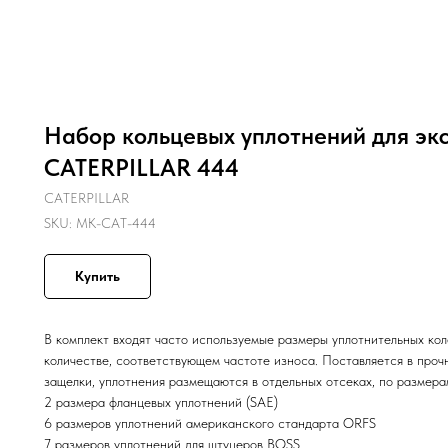
Набор кольцевых уплотнений для эк
CATERPILLAR 444
CATERPILLAR
SKU:
MK-CAT-444
Купить
В комплект входят часто используемые размеры уплотнительных коле
количестве, соответствующем частоте износа. Поставляется в про
защелки, уплотнения размещаются в отдельных отсеках, по размера
2 размера фланцевых уплотнений (SAE)
6 размеров уплотнений американского стандарта ORFS
7 размеров уплотнений для штуцеров BOSS