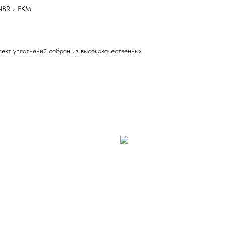
 NBR и FKM
лект уплотнений собран из высококачественных