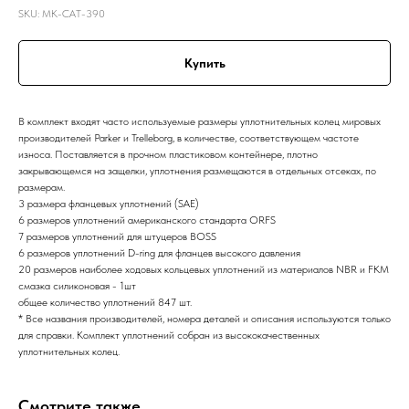
SKU:
MK-CAT-390
Купить
В комплект входят часто используемые размеры уплотнительных колец мировых
производителей Parker и Trelleborg, в количестве, соответствующем частоте
износа. Поставляется в прочном пластиковом контейнере, плотно
закрывающемся на защелки, уплотнения размещаются в отдельных отсеках, по
размерам.
3 размера фланцевых уплотнений (SAE)
6 размеров уплотнений американского стандарта ORFS
7 размеров уплотнений для штуцеров BOSS
6 размеров уплотнений D-ring для фланцев высокого давления
20 размеров наиболее ходовых кольцевых уплотнений из материалов NBR и FKM
смазка силиконовая - 1шт
общее количество уплотнений 847 шт.
* Все названия производителей, номера деталей и описания используются только
для справки. Комплект уплотнений собран из высококачественных
уплотнительных колец.
Смотрите также