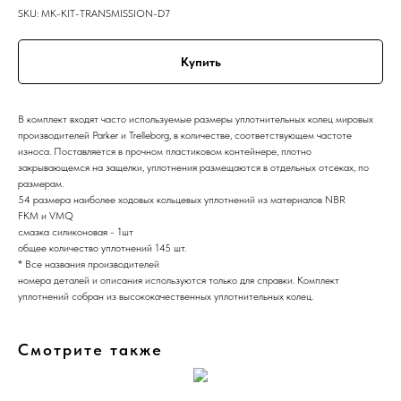
SKU:
MK-KIT-TRANSMISSION-D7
Купить
В комплект входят часто используемые размеры уплотнительных колец мировых
производителей Parker и Trelleborg, в количестве, соответствующем частоте
износа. Поставляется в прочном пластиковом контейнере, плотно
закрывающемся на защелки, уплотнения размещаются в отдельных отсеках, по
размерам.
54 размера наиболее ходовых кольцевых уплотнений из материалов NBR
FKM и VMQ
смазка силиконовая - 1шт
общее количество уплотнений 145 шт.
* Все названия производителей
номера деталей и описания используются только для справки. Комплект
уплотнений собран из высококачественных уплотнительных колец.
Смотрите также