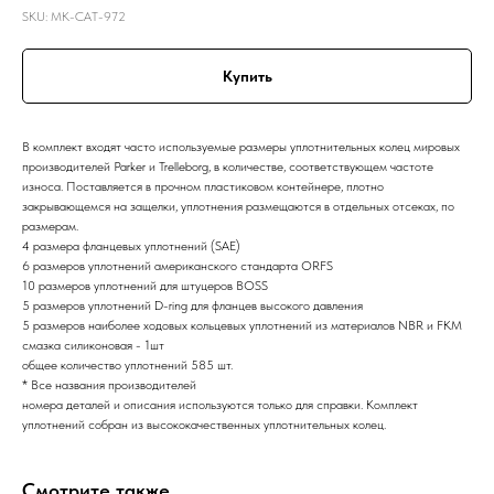
SKU:
MK-CAT-972
Купить
В комплект входят часто используемые размеры уплотнительных колец мировых
производителей Parker и Trelleborg, в количестве, соответствующем частоте
износа. Поставляется в прочном пластиковом контейнере, плотно
закрывающемся на защелки, уплотнения размещаются в отдельных отсеках, по
размерам.
4 размера фланцевых уплотнений (SAE)
6 размеров уплотнений американского стандарта ORFS
10 размеров уплотнений для штуцеров BOSS
5 размеров уплотнений D-ring для фланцев высокого давления
5 размеров наиболее ходовых кольцевых уплотнений из материалов NBR и FKM
смазка силиконовая - 1шт
общее количество уплотнений 585 шт.
* Все названия производителей
номера деталей и описания используются только для справки. Комплект
уплотнений собран из высококачественных уплотнительных колец.
Смотрите также