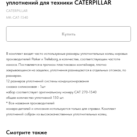
уплотнений для техники CATERPILLAR
CATERPILLAR
MK-CAT-1540
Купить
В комплект входят часто используемые размеры уплотнительных колец мировых
производителей Parker и Trelleborg, в количестве, соответствующем частоте
износа. Поставляется в прочном пластиковом контейнере, плотно
закрывающемся на защелки, уплотнения размещаются в отдельных отсеках, по
размерам.
12 размеров уплотнений системы кондиционирования
смазка силиконовая - 1шт
набор соответствует оригинальному номеру CAT 270-1540
общее количество уплотнений 150 шт.
* Все названия производителей
номера деталей и описания используются только для справки. Комплект
уплотнений собран из высококачественных уплотнительных колец.
Смотрите также