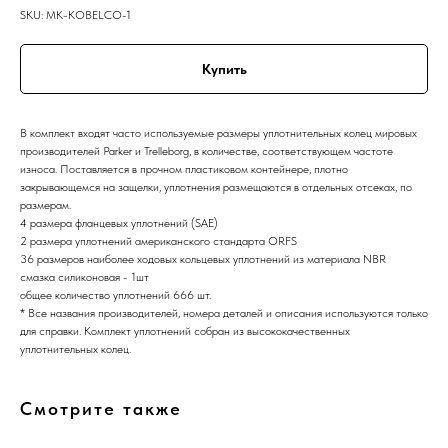
SKU:
MK-KOBELCO-1
Купить
В комплект входят часто используемые размеры уплотнительных колец мировых
производителей Parker и Trelleborg, в количестве, соответствующем частоте
износа. Поставляется в прочном пластиковом контейнере, плотно
закрывающемся на защелки, уплотнения размещаются в отдельных отсеках, по
размерам.
4 размера фланцевых уплотнений (SAE)
2 размера уплотнений американского стандарта ORFS
36 размеров наиболее ходовых кольцевых уплотнений из материала NBR
смазка силиконовая - 1шт
общее количество уплотнений 666 шт.
* Все названия производителей, номера деталей и описания используются только
для справки. Комплект уплотнений собран из высококачественных
уплотнительных колец.
Смотрите также