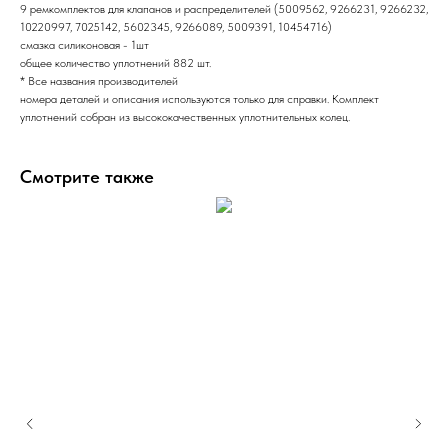
9 ремкомплектов для клапанов и распределителей (5009562, 9266231, 9266232,
10220997, 7025142, 5602345, 9266089, 5009391, 10454716)
смазка силиконовая - 1шт
общее количество уплотнений 882 шт.
* Все названия производителей
номера деталей и описания используются только для справки. Комплект
уплотнений собран из высококачественных уплотнительных колец.
Смотрите также