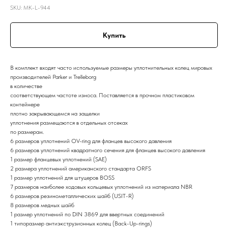
SKU:
MK-L-944
Купить
В комплект входят часто используемые размеры уплотнительных колец мировых
производителей Parker и Trelleborg
в количестве
соответствующем частоте износа. Поставляется в прочном пластиковом
контейнере
плотно закрывающемся на защелки
уплотнения размещаются в отдельных отсеках
по размерам.
6 размеров уплотнений OV-ring для фланцев высокого давления
6 размеров уплотнений квадратного сечения для фланцев высокого давления
1 размер фланцевых уплотнений (SAE)
2 размера уплотнений американского стандарта ORFS
1 размер уплотнений для штуцеров BOSS
7 размеров наиболее ходовых кольцевых уплотнений из материала NBR
6 размеров резинометаллических шайб (USIT-R)
8 размеров медных шайб
1 размер уплотнений по DIN 3869 для ввертных соединений
1 типоразмер антиэкструзионных колец (Back-Up-rings)