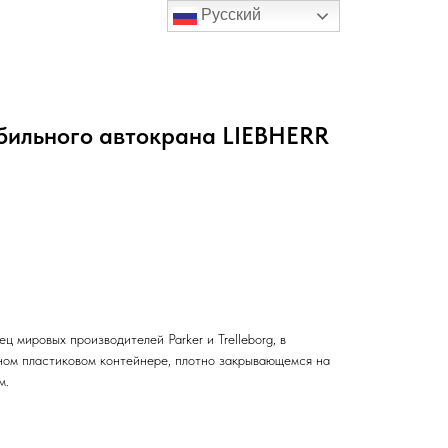
Русский
бильного автокрана LIEBHERR
ц мировых производителей Parker и Trelleborg, в
чном пластиковом контейнере, плотно закрывающемся на
м.