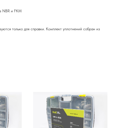
ов NBR и FKM
зуются только для справки. Комплект уплотнений собран из