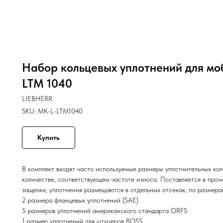
Набор кольцевых уплотнений для мо
LTM 1040
LIEBHERR
SKU:
MK-L-LTM1040
Купить
В комплект входят часто используемые размеры уплотнительных коле
количестве, соответствующем частоте износа. Поставляется в про
защелки, уплотнения размещаются в отдельных отсеках, по размера
2 размера фланцевых уплотнений (SAE)
5 размеров уплотнений американского стандарта ORFS
1 размер уплотнений для штуцеров BOSS