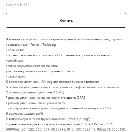
SKU:
MK-L-984
Купить
В комплект входят часто используемые размеры уплотнительных колец мировых
производителей Parker и Trelleborg
в количестве
соответствующем частоте износа. Поставляется в прочном пластиковом
контейнере
плотно закрывающемся на защелки
уплотнения размещаются в отдельных отсеках
по размерам.
5 размеров уплотнений OV-ring для фланцев высокого давления
5 размеров уплотнений квадратного сечения для фланцев высокого давления
2 размера фланцевых уплотнений (SAE)
1 размер уплотнений американского стандарта ORFS
1 размер уплотнений для штуцеров BOSS
7 размеров наиболее ходовых кольцевых уплотнений из материала NBR
8 размеров медных шайб
2 типоразмера антиэкструзионных колец (Back-Up-rings)
11 ремкомплектов для клапанов и распределителей (5604335, 9266232,
5009562, 5614022, 5604377, 10220997, 10134357, 7025142, 9266231, 7030130,