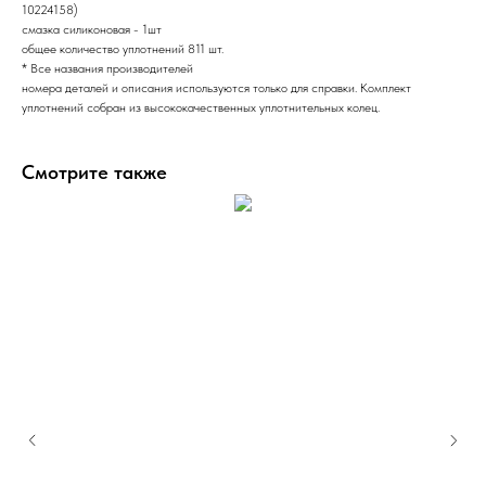
10224158)
смазка силиконовая - 1шт
общее количество уплотнений 811 шт.
* Все названия производителей
номера деталей и описания используются только для справки. Комплект
уплотнений собран из высококачественных уплотнительных колец.
Смотрите также