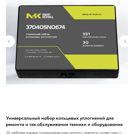
Универсальный набор кольцевых уплотнений для
Ун
ремонта и тех.обслуживания техники и оборудования
ре
30 наиболее ходовых типоразмеров колец круглого сечения в соответствии с
30 