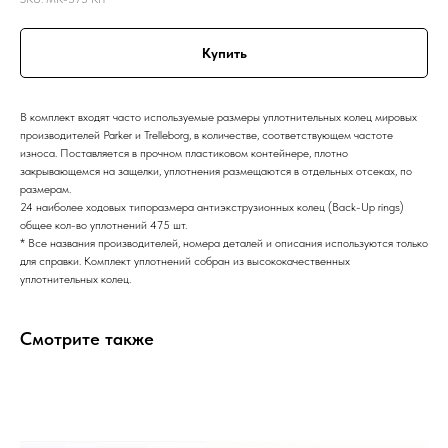
Купить
В комплект входят часто используемые размеры уплотнительных колец мировых
производителей Parker и Trelleborg, в количестве, соответствующем частоте
износа. Поставляется в прочном пластиковом контейнере, плотно
закрывающемся на защелки, уплотнения размещаются в отдельных отсеках, по
размерам.
24 наиболее ходовых типоразмера антиэкструзионных колец (Back-Up rings)
общее кол-во уплотнений 475 шт.
* Все названия производителей, номера деталей и описания используются только
для справки. Комплект уплотнений собран из высококачественных
уплотнительных колец.
Смотрите также