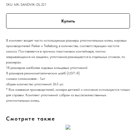
SKU:
MK-SANDVIK-DL321
Купить
В комплект входят часто используемые размеры уплотнительных колец мировых
производителей Parker и Trelleborg, в количестве, соответствующем частоте
износа. Поставляется в прочном пластиковом контейнере, плотно
закрывающемся на защелки, уплотнения размещаются в отдельных отсеках, по
размерам.
18 размеров наиболее ходовых кольцевых уплотнений
8 размеров резинометаллических шайб (USIT-R)
смазка силиконовая - 1шт
общее количество уплотнений 265 шт.
* Все названия производителей, номера деталей и описания используются только
для справки. Комплект уплотнений собран из высококачественных
уплотнительных колец.
Смотрите также