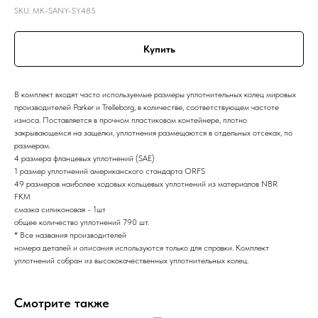
SKU:
MK-SANY-SY485
Купить
В комплект входят часто используемые размеры уплотнительных колец мировых
производителей Parker и Trelleborg, в количестве, соответствующем частоте
износа. Поставляется в прочном пластиковом контейнере, плотно
закрывающемся на защелки, уплотнения размещаются в отдельных отсеках, по
размерам.
4 размера фланцевых уплотнений (SAE)
1 размер уплотнений американского стандарта ORFS
49 размеров наиболее ходовых кольцевых уплотнений из материалов NBR
FKM
смазка силиконовая - 1шт
общее количество уплотнений 790 шт.
* Все названия производителей
номера деталей и описания используются только для справки. Комплект
уплотнений собран из высококачественных уплотнительных колец.
Смотрите также