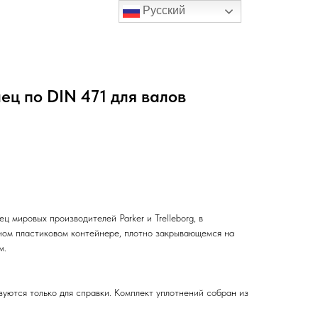
Русский
ец по DIN 471 для валов
ц мировых производителей Parker и Trelleborg, в
чном пластиковом контейнере, плотно закрывающемся на
м.
зуются только для справки. Комплект уплотнений собран из