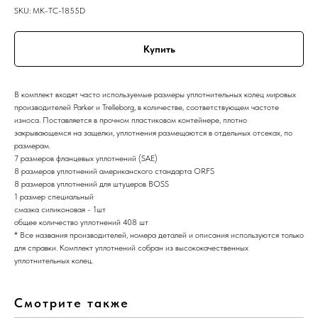
SKU:
MK-TC-1855D
Купить
В комплект входят часто используемые размеры уплотнительных колец мировых
производителей Parker и Trelleborg, в количестве, соответствующем частоте
износа. Поставляется в прочном пластиковом контейнере, плотно
закрывающемся на защелки, уплотнения размещаются в отдельных отсеках, по
размерам.
7 размеров фланцевых уплотнений (SAE)
8 размеров уплотнений американского стандарта ORFS
8 размеров уплотнений для штуцеров BOSS
1 размер специальный
смазка силиконовая - 1шт
общее количество уплотнений 408 шт
* Все названия производителей, номера деталей и описания используются только
для справки. Комплект уплотнений собран из высококачественных
уплотнительных колец.
Смотрите также