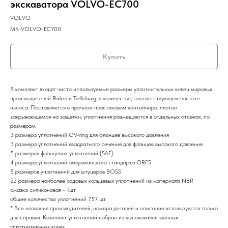
экскаватора VOLVO-EC700
VOLVO
MK-VOLVO-EC700
Купить
В комплект входят часто используемые размеры уплотнительных колец мировых
производителей Parker и Trelleborg, в количестве, соответствующем частоте
износа. Поставляется в прочном пластиковом контейнере, плотно
закрывающемся на защелки, уплотнения размещаются в отдельных отсеках, по
размерам.
3 размера уплотнений OV-ring для фланцев высокого давления
3 размера уплотнений квадратного сечения для фланцев высокого давления
5 размеров фланцевых уплотнений (SAE)
4 размера уплотнений американского стандарта ORFS
5 размеров уплотнений для штуцеров BOSS
22 размера наиболее ходовых кольцевых уплотнений из материала NBR
смазка силиконовая - 1шт
общее количество уплотнений 757 шт.
* Все названия производителей, номера деталей и описания используются только
для справки. Комплект уплотнений собран из высококачественных
уплотнительных колец.