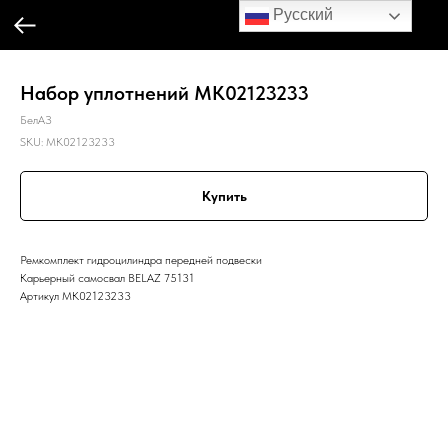
Русский
Набор уплотнений MK02123233
БелАЗ
SKU:
MK02123233
Купить
Ремкомплект гидроцилиндра передней подвески
Карьерный самосвал BELAZ 75131
Артикул MK02123233