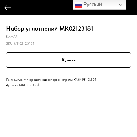
Русский
Набор уплотнений MK02123181
КАМАЗ
SKU:
MK02123181
Купить
Ремкомплект гидроцилиндра первой стрелы КМУ РК13.501
Артикул MK02123181