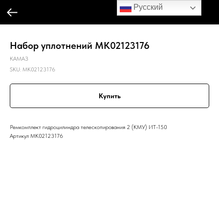
Русский
Набор уплотнений MK02123176
КАМАЗ
SKU:
MK02123176
Купить
Ремкомплект гидроцилиндра телескопирования 2 (КМУ) ИТ-150
Артикул MK02123176