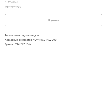
KOMATSU
MK02123225
Купить
Ремкомплект гидроцилиндра
Карьерный экскаватор KOMATSU PC2000
Артикул MK02123225