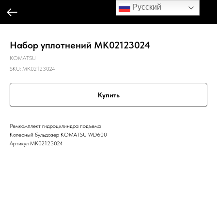
Русский
Набор уплотнений MK02123024
KOMATSU
SKU:
MK02123024
Купить
Ремкомплект гидроцилиндра подъема
Колесный бульдозер KOMATSU WD600
Артикул MK02123024