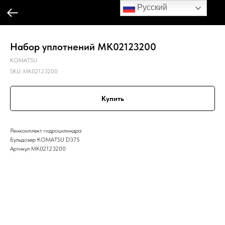
Русский
Набор уплотнений MK02123200
KOMATSU
SKU:
MK02123200
Купить
Ремкомплект гидроцилиндра
Бульдозер KOMATSU D375
Артикул MK02123200