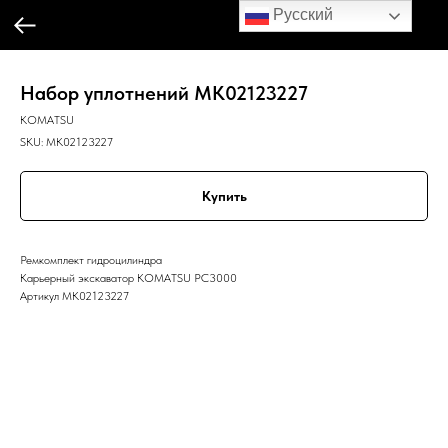
Русский
Набор уплотнений MK02123227
KOMATSU
SKU:
MK02123227
Купить
Ремкомплект гидроцилиндра
Карьерный экскаватор KOMATSU PC3000
Артикул MK02123227