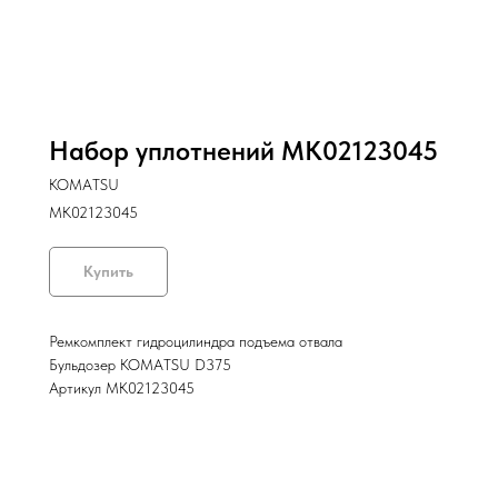
Набор уплотнений MK02123045
KOMATSU
MK02123045
Купить
Ремкомплект гидроцилиндра подъема отвала
Бульдозер KOMATSU D375
Артикул MK02123045