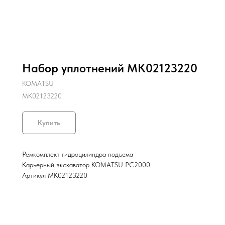
Набор уплотнений MK02123220
KOMATSU
MK02123220
Купить
Ремкомплект гидроцилиндра подъема
Карьерный экскаватор KOMATSU PC2000
Артикул MK02123220