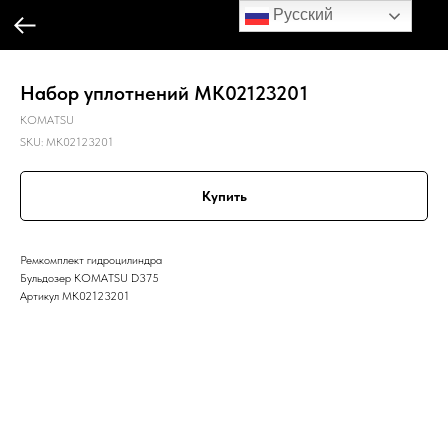
Русский
Набор уплотнений MK02123201
KOMATSU
SKU:
MK02123201
Купить
Ремкомплект гидроцилиндра
Бульдозер KOMATSU D375
Артикул MK02123201