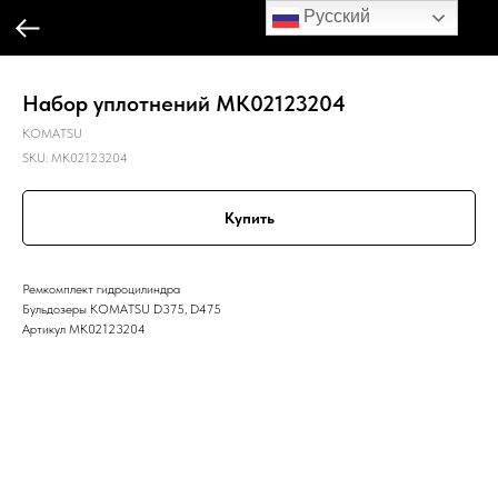
Русский
Набор уплотнений MK02123204
KOMATSU
SKU:
MK02123204
Купить
Ремкомплект гидроцилиндра
Бульдозеры KOMATSU D375, D475
Артикул MK02123204