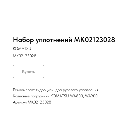
Набор уплотнений MK02123028
KOMATSU
MK02123028
Купить
Ремкомплект гидроцилиндра рулевого управления
Колесные погрузчики KOMATSU WA800, WA900
Артикул MK02123028