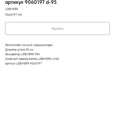
артикул 9060197 d-95
LIEBHERR
9060197 MK
Купить
Ремкомплект на шток гидроцилиндра
Диаметр штока 95 мм
Экскаватор LIEBHERR 934
Колесный перегружатель LIEBHERR LH40
Артикул LIEBHERR 9060197