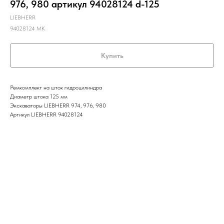
976, 980 артикул 94028124 d-125
LIEBHERR
94028124 MK
Купить
Ремкомплект на шток гидроцилиндра
Диаметр штока 125 мм
Экскаваторы LIEBHERR 974, 976, 980
Артикул LIEBHERR 94028124