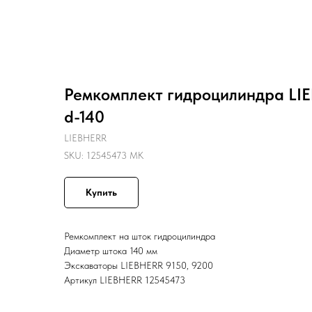
Назад
Ремкомплект гидроцилиндра LIE
d-140
LIEBHERR
SKU:
12545473 MK
Купить
Ремкомплект на шток гидроцилиндра
Диаметр штока 140 мм
Экскаваторы LIEBHERR 9150, 9200
Артикул LIEBHERR 12545473