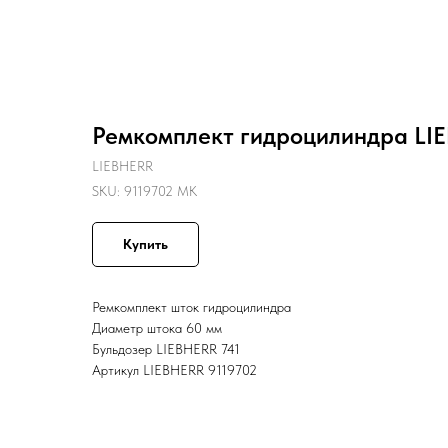
Назад
Ремкомплект гидроцилиндра LIE
LIEBHERR
SKU:
9119702 MK
Купить
Ремкомплект шток гидроцилиндра
Диаметр штока 60 мм
Бульдозер LIEBHERR 741
Артикул LIEBHERR 9119702