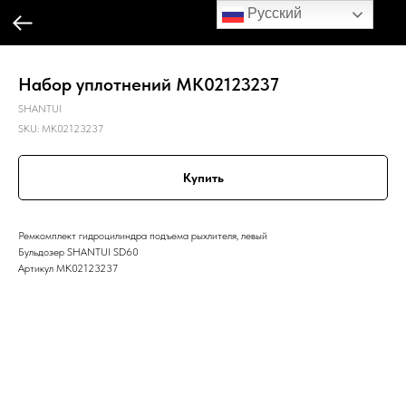
Русский
Набор уплотнений MK02123237
SHANTUI
SKU:
MK02123237
Купить
Ремкомплект гидроцилиндра подъема рыхлителя, левый
Бульдозер SHANTUI SD60
Артикул MK02123237