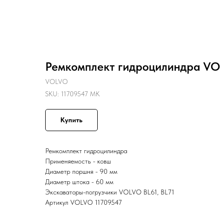
Назад
Ремкомплект гидроцилиндра VOL
VOLVO
SKU:
11709547 MK
Купить
Ремкомплект гидроцилиндра
Применяемость - ковш
Диаметр поршня - 90 мм
Диаметр штока - 60 мм
Экскаваторы-погрузчики VOLVO BL61, BL71
Артикул VOLVO 11709547