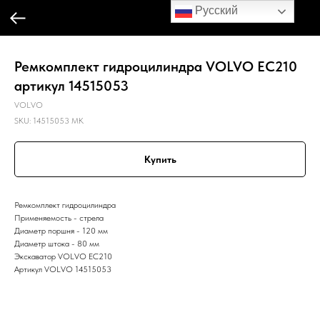
Русский
Ремкомплект гидроцилиндра VOLVO EC210
артикул 14515053
VOLVO
SKU:
14515053 MK
Купить
Ремкомплект гидроцилиндра
Применяемость - стрела
Диаметр поршня - 120 мм
Диаметр штока - 80 мм
Экскаватор VOLVO EC210
Артикул VOLVO 14515053