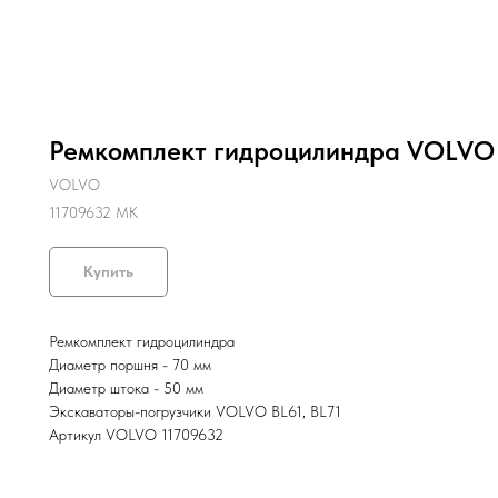
Ремкомплект гидроцилиндра VOLVO B
VOLVO
11709632 MK
Купить
Ремкомплект гидроцилиндра
Диаметр поршня - 70 мм
Диаметр штока - 50 мм
Экскаваторы-погрузчики VOLVO BL61, BL71
Артикул VOLVO 11709632