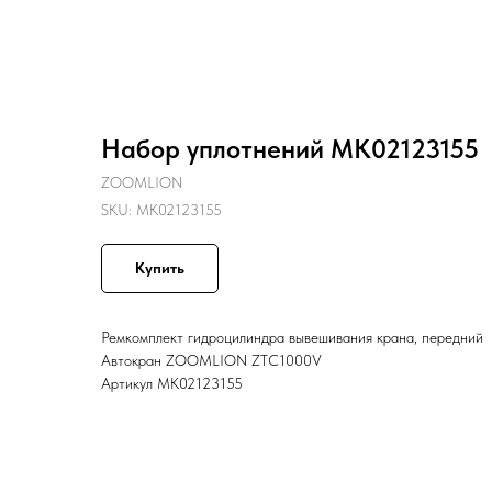
Назад
Набор уплотнений MK02123155
ZOOMLION
SKU:
MK02123155
Купить
Ремкомплект гидроцилиндра вывешивания крана, передний
Автокран ZOOMLION ZTC1000V
Артикул MK02123155