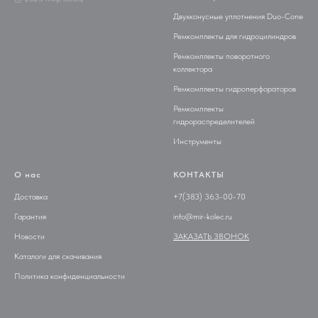
Двухконусные уплотнения Duo-Cone
Ремкомплекты для гидроцилиндров
Ремкомплекты поворотного
коллектора
Ремкомплекты гидроперфораторов
Ремкомплекты
гидрораспределителей
Инструменты
О нас
КОНТАКТЫ
Доставка
+7(383) 363-00-70
Гарантия
info@mir-kolec.ru
Новости
ЗАКАЗАТЬ ЗВОНОК
Каталоги для скачивания
Политика конфиденциальности