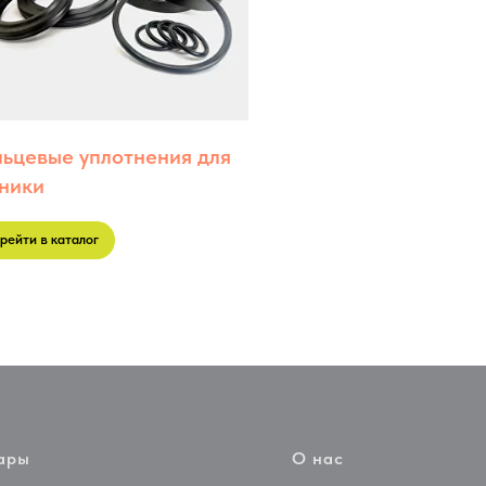
ьцевые уплотнения для
ники
рейти в каталог
ары
О нас