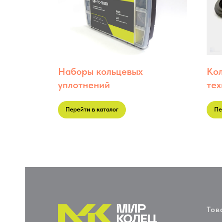
Наборы кольцевых
Кол
уплотнений
тех
Перейти в каталог
Пе
Тов